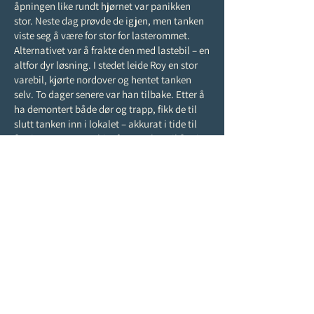
åpningen like rundt hjørnet var panikken
stor. Neste dag prøvde de igjen, men tanken
viste seg å være for stor for lasterommet.
Alternativet var å frakte den med lastebil – en
altfor dyr løsning. I stedet leide Roy en stor
varebil, kjørte nordover og hentet tanken
selv. To dager senere var han tilbake. Etter å
ha demontert både dør og trapp, fikk de til
slutt tanken inn i lokalet – akkurat i tide til
åpningen. Fra Joachim fant tanken til åpning
hadde det gått kun to uker.
Senere ble André med på laget. De startet
med ett behandlingsrom, men etter hvert
overtok de hele lokalet. Med Joachim sin
bakgrunn som automatiker, Andrés
kompetanse som maskinist og Roys
økonomikunnskaper hadde de alt de trengte
for å bygge opp noe unikt. Sammen skapte
de spesialdesignede flyterom og forvandlet
lokalet til et fullverdig velværesenter.