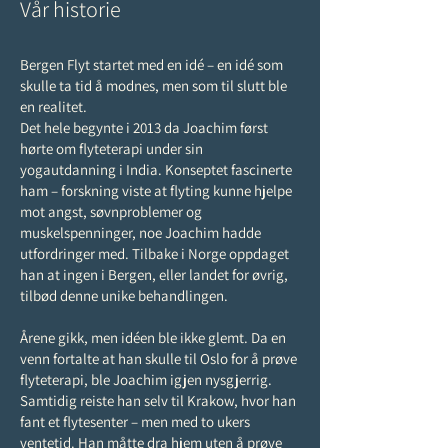
Vår historie
Bergen Flyt startet med en idé – en idé som
skulle ta tid å modnes, men som til slutt ble
en realitet.
Det hele begynte i 2013 da Joachim først
hørte om flyteterapi under sin
yogautdanning i India. Konseptet fascinerte
ham – forskning viste at flyting kunne hjelpe
mot angst, søvnproblemer og
muskelspenninger, noe Joachim hadde
utfordringer med. Tilbake i Norge oppdaget
han at ingen i Bergen, eller landet for øvrig,
tilbød denne unike behandlingen.
Årene gikk, men idéen ble ikke glemt. Da en
venn fortalte at han skulle til Oslo for å prøve
flyteterapi, ble Joachim igjen nysgjerrig.
Samtidig reiste han selv til Krakow, hvor han
fant et flytesenter – men med to ukers
ventetid. Han måtte dra hjem uten å prøve