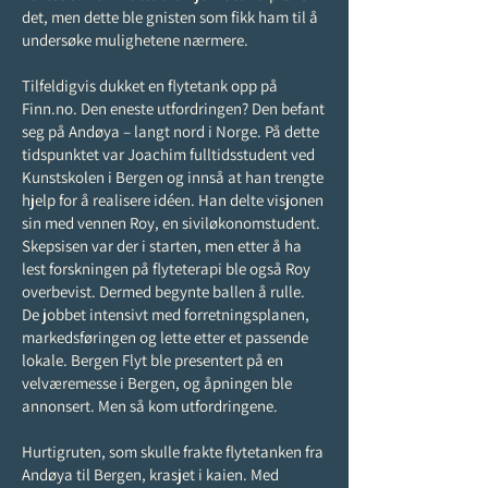
det, men dette ble gnisten som fikk ham til å
undersøke mulighetene nærmere.
Tilfeldigvis dukket en flytetank opp på
Finn.no. Den eneste utfordringen? Den befant
seg på Andøya – langt nord i Norge. På dette
tidspunktet var Joachim fulltidsstudent ved
Kunstskolen i Bergen og innså at han trengte
hjelp for å realisere idéen. Han delte visjonen
sin med vennen Roy, en siviløkonomstudent.
Skepsisen var der i starten, men etter å ha
lest forskningen på flyteterapi ble også Roy
overbevist. Dermed begynte ballen å rulle.
De jobbet intensivt med forretningsplanen,
markedsføringen og lette etter et passende
lokale. Bergen Flyt ble presentert på en
velværemesse i Bergen, og åpningen ble
annonsert. Men så kom utfordringene.
Hurtigruten, som skulle frakte flytetanken fra
Andøya til Bergen, krasjet i kaien. Med