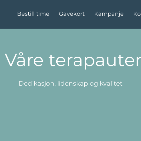
Bestill time
Gavekort
Kampanje
Ko
Våre terapaute
Dedikasjon, lidenskap og kvalitet